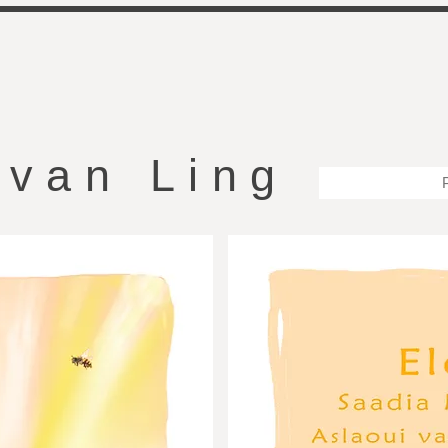
 van Ling
P