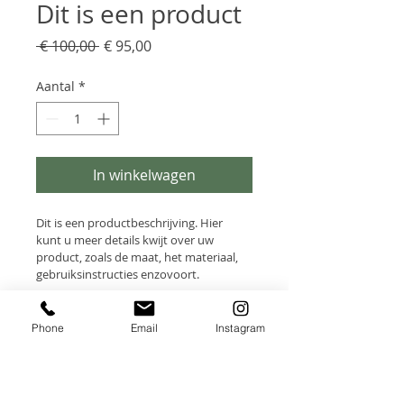
Dit is een product
Normale
Verkoopprijs
 € 100,00 
€ 95,00
prijs
Aantal
*
In winkelwagen
Dit is een productbeschrijving. Hier 
kunt u meer details kwijt over uw 
product, zoals de maat, het materiaal, 
gebruiksinstructies enzovoort.
PRODUCTGEGEVENS
Phone
Email
Instagram
Dit is ruimte voor 
RETOURNEREN EN
productgegevens. Hier kunt u 
TERUGBETALEN
meer gegevens kwijt over uw 